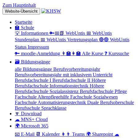
Zum Hauptinhalt
Website-Übersicht
Startseite
🏫 Schule
💡 Informationen
🔑📅📗 WebUntis
📅 WebUntis
Stundenplan
📅 WebUntis Vertretungsplan
🔴🟢 WebUntis
Status
Impressum
🔑 moodle-Anmeldung
👨‍🏫👩‍🏫 Alle Kurse
❓ Kurssuche
🗃 Bildungsgänge
alle Bildungsgänge
Berufsvorbereitungsjahr
Berufsvorbereitungsjahr mit inklusivem Unterricht
Berufsfachschule I
Berufsfachschule II
Höhere
Berufsfachschule Informationstechnik
Höhere
Berufsfachschule Sozialassistenz
Berufsfachschule Pflege
Fachschule Altenpflegehilfe
Fachschule Sozialwesen
Fachschule Automatisierungstechnik
Duale Berufsoberschule
Berufsschule
Sprachklasse
🔽 Download
☁ MNS+ Cloud
🌍 Microsoft 365
📧 E-Mail
📆 Kalender
👩👨 Teams
🌍 Sharepoint
☁