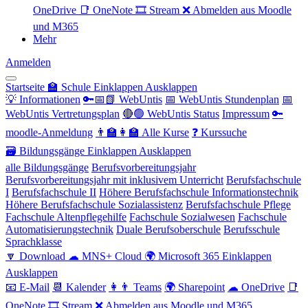
OneDrive
📑 OneNote
🎞 Stream
❌ Abmelden aus Moodle
und M365
Mehr
Anmelden
Startseite
🏫 Schule
Einklappen
Ausklappen
💡 Informationen
🔑📅📗 WebUntis
📅 WebUntis Stundenplan
📅
WebUntis Vertretungsplan
🔴🟢 WebUntis Status
Impressum
🔑
moodle-Anmeldung
👨‍🏫👩‍🏫 Alle Kurse
❓ Kurssuche
🗃 Bildungsgänge
Einklappen
Ausklappen
alle Bildungsgänge
Berufsvorbereitungsjahr
Berufsvorbereitungsjahr mit inklusivem Unterricht
Berufsfachschule
I
Berufsfachschule II
Höhere Berufsfachschule Informationstechnik
Höhere Berufsfachschule Sozialassistenz
Berufsfachschule Pflege
Fachschule Altenpflegehilfe
Fachschule Sozialwesen
Fachschule
Automatisierungstechnik
Duale Berufsoberschule
Berufsschule
Sprachklasse
🔽 Download
☁ MNS+ Cloud
🌍 Microsoft 365
Einklappen
Ausklappen
📧 E-Mail
📆 Kalender
👩👨 Teams
🌍 Sharepoint
☁ OneDrive
📑
OneNote
🎞 Stream
❌ Abmelden aus Moodle und M365