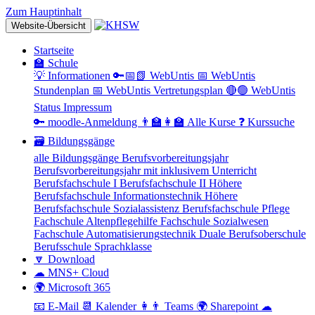
Zum Hauptinhalt
Website-Übersicht
Startseite
🏫 Schule
💡 Informationen
🔑📅📗 WebUntis
📅 WebUntis
Stundenplan
📅 WebUntis Vertretungsplan
🔴🟢 WebUntis
Status
Impressum
🔑 moodle-Anmeldung
👨‍🏫👩‍🏫 Alle Kurse
❓ Kurssuche
🗃 Bildungsgänge
alle Bildungsgänge
Berufsvorbereitungsjahr
Berufsvorbereitungsjahr mit inklusivem Unterricht
Berufsfachschule I
Berufsfachschule II
Höhere
Berufsfachschule Informationstechnik
Höhere
Berufsfachschule Sozialassistenz
Berufsfachschule Pflege
Fachschule Altenpflegehilfe
Fachschule Sozialwesen
Fachschule Automatisierungstechnik
Duale Berufsoberschule
Berufsschule
Sprachklasse
🔽 Download
☁ MNS+ Cloud
🌍 Microsoft 365
📧 E-Mail
📆 Kalender
👩👨 Teams
🌍 Sharepoint
☁