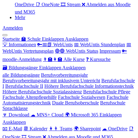
OneDrive
📑 OneNote
🎞 Stream
❌ Abmelden aus Moodle
und M365
Mehr
Anmelden
Startseite
🏫 Schule
Einklappen
Ausklappen
💡 Informationen
🔑📅📗 WebUntis
📅 WebUntis Stundenplan
📅
WebUntis Vertretungsplan
🔴🟢 WebUntis Status
Impressum
🔑
moodle-Anmeldung
👨‍🏫👩‍🏫 Alle Kurse
❓ Kurssuche
🗃 Bildungsgänge
Einklappen
Ausklappen
alle Bildungsgänge
Berufsvorbereitungsjahr
Berufsvorbereitungsjahr mit inklusivem Unterricht
Berufsfachschule
I
Berufsfachschule II
Höhere Berufsfachschule Informationstechnik
Höhere Berufsfachschule Sozialassistenz
Berufsfachschule Pflege
Fachschule Altenpflegehilfe
Fachschule Sozialwesen
Fachschule
Automatisierungstechnik
Duale Berufsoberschule
Berufsschule
Sprachklasse
🔽 Download
☁ MNS+ Cloud
🌍 Microsoft 365
Einklappen
Ausklappen
📧 E-Mail
📆 Kalender
👩👨 Teams
🌍 Sharepoint
☁ OneDrive
📑
OneNote
🎞 Stream
❌ Abmelden aus Moodle und M365