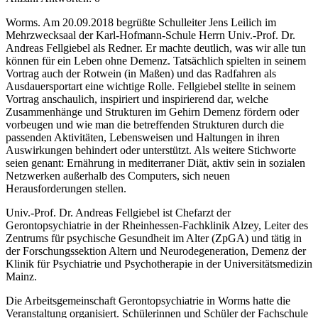
Worms. Am 20.09.2018 begrüßte Schulleiter Jens Leilich im
Mehrzwecksaal der Karl-Hofmann-Schule Herrn Univ.-Prof. Dr.
Andreas Fellgiebel als Redner. Er machte deutlich, was wir alle tun
können für ein Leben ohne Demenz. Tatsächlich spielten in seinem
Vortrag auch der Rotwein (in Maßen) und das Radfahren als
Ausdauersportart eine wichtige Rolle. Fellgiebel stellte in seinem
Vortrag anschaulich, inspiriert und inspirierend dar, welche
Zusammenhänge und Strukturen im Gehirn Demenz fördern oder
vorbeugen und wie man die betreffenden Strukturen durch die
passenden Aktivitäten, Lebensweisen und Haltungen in ihren
Auswirkungen behindert oder unterstützt. Als weitere Stichworte
seien genant: Ernährung in mediterraner Diät, aktiv sein in sozialen
Netzwerken außerhalb des Computers, sich neuen
Herausforderungen stellen.
Univ.-Prof. Dr. Andreas Fellgiebel ist Chefarzt der
Gerontopsychiatrie in der Rheinhessen-Fachklinik Alzey, Leiter des
Zentrums für psychische Gesundheit im Alter (ZpGA) und tätig in
der Forschungssektion Altern und Neurodegeneration, Demenz der
Klinik für Psychiatrie und Psychotherapie in der Universitätsmedizin
Mainz.
Die Arbeitsgemeinschaft Gerontopsychiatrie in Worms hatte die
Veranstaltung organisiert. Schülerinnen und Schüler der Fachschule