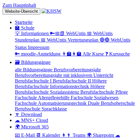
Zum Hauptinhalt
Website-Übersicht
Startseite
🏫 Schule
💡 Informationen
🔑📅📗 WebUntis
📅 WebUntis
Stundenplan
📅 WebUntis Vertretungsplan
🔴🟢 WebUntis
Status
Impressum
🔑 moodle-Anmeldung
👨‍🏫👩‍🏫 Alle Kurse
❓ Kurssuche
🗃 Bildungsgänge
alle Bildungsgänge
Berufsvorbereitungsjahr
Berufsvorbereitungsjahr mit inklusivem Unterricht
Berufsfachschule I
Berufsfachschule II
Höhere
Berufsfachschule Informationstechnik
Höhere
Berufsfachschule Sozialassistenz
Berufsfachschule Pflege
Fachschule Altenpflegehilfe
Fachschule Sozialwesen
Fachschule Automatisierungstechnik
Duale Berufsoberschule
Berufsschule
Sprachklasse
🔽 Download
☁ MNS+ Cloud
🌍 Microsoft 365
📧 E-Mail
📆 Kalender
👩👨 Teams
🌍 Sharepoint
☁