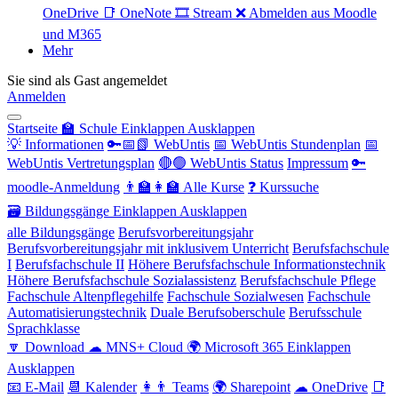
OneDrive
📑 OneNote
🎞 Stream
❌ Abmelden aus Moodle
und M365
Mehr
Sie sind als Gast angemeldet
Anmelden
Startseite
🏫 Schule
Einklappen
Ausklappen
💡 Informationen
🔑📅📗 WebUntis
📅 WebUntis Stundenplan
📅
WebUntis Vertretungsplan
🔴🟢 WebUntis Status
Impressum
🔑
moodle-Anmeldung
👨‍🏫👩‍🏫 Alle Kurse
❓ Kurssuche
🗃 Bildungsgänge
Einklappen
Ausklappen
alle Bildungsgänge
Berufsvorbereitungsjahr
Berufsvorbereitungsjahr mit inklusivem Unterricht
Berufsfachschule
I
Berufsfachschule II
Höhere Berufsfachschule Informationstechnik
Höhere Berufsfachschule Sozialassistenz
Berufsfachschule Pflege
Fachschule Altenpflegehilfe
Fachschule Sozialwesen
Fachschule
Automatisierungstechnik
Duale Berufsoberschule
Berufsschule
Sprachklasse
🔽 Download
☁ MNS+ Cloud
🌍 Microsoft 365
Einklappen
Ausklappen
📧 E-Mail
📆 Kalender
👩👨 Teams
🌍 Sharepoint
☁ OneDrive
📑