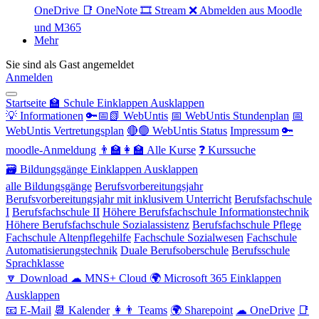
OneDrive
📑 OneNote
🎞 Stream
❌ Abmelden aus Moodle
und M365
Mehr
Sie sind als Gast angemeldet
Anmelden
Startseite
🏫 Schule
Einklappen
Ausklappen
💡 Informationen
🔑📅📗 WebUntis
📅 WebUntis Stundenplan
📅
WebUntis Vertretungsplan
🔴🟢 WebUntis Status
Impressum
🔑
moodle-Anmeldung
👨‍🏫👩‍🏫 Alle Kurse
❓ Kurssuche
🗃 Bildungsgänge
Einklappen
Ausklappen
alle Bildungsgänge
Berufsvorbereitungsjahr
Berufsvorbereitungsjahr mit inklusivem Unterricht
Berufsfachschule
I
Berufsfachschule II
Höhere Berufsfachschule Informationstechnik
Höhere Berufsfachschule Sozialassistenz
Berufsfachschule Pflege
Fachschule Altenpflegehilfe
Fachschule Sozialwesen
Fachschule
Automatisierungstechnik
Duale Berufsoberschule
Berufsschule
Sprachklasse
🔽 Download
☁ MNS+ Cloud
🌍 Microsoft 365
Einklappen
Ausklappen
📧 E-Mail
📆 Kalender
👩👨 Teams
🌍 Sharepoint
☁ OneDrive
📑