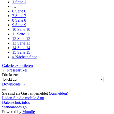
1
Seite 1
…
6
Seite 6
7
Seite 7
8
Seite 8
9
Seite 9
10
Seite 10
11
Seite 11
12
Seite 12
13
Seite 13
14
Seite 14
15
Seite 15
»
Nächste Seite
Galerie exportieren
← Presseartikel
Direkt zu:
Downloads →
Sie sind als Gast angemeldet (
Anmelden
)
Laden Sie die mobile App
Datenschutzinfos
Standarddesign
Powered by
Moodle