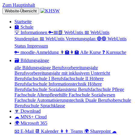
Zum Hauptinhalt
Website-Übersicht
Startseite
🏫 Schule
💡 Informationen
🔑📅📗 WebUntis
📅 WebUntis
Stundenplan
📅 WebUntis Vertretungsplan
🔴🟢 WebUntis
Status
Impressum
🔑 moodle-Anmeldung
👨‍🏫👩‍🏫 Alle Kurse
❓ Kurssuche
🗃 Bildungsgänge
alle Bildungsgänge
Berufsvorbereitungsjahr
Berufsvorbereitungsjahr mit inklusivem Unterricht
Berufsfachschule I
Berufsfachschule II
Höhere
Berufsfachschule Informationstechnik
Höhere
Berufsfachschule Sozialassistenz
Berufsfachschule Pflege
Fachschule Altenpflegehilfe
Fachschule Sozialwesen
Fachschule Automatisierungstechnik
Duale Berufsoberschule
Berufsschule
Sprachklasse
🔽 Download
☁ MNS+ Cloud
🌍 Microsoft 365
📧 E-Mail
📆 Kalender
👩👨 Teams
🌍 Sharepoint
☁