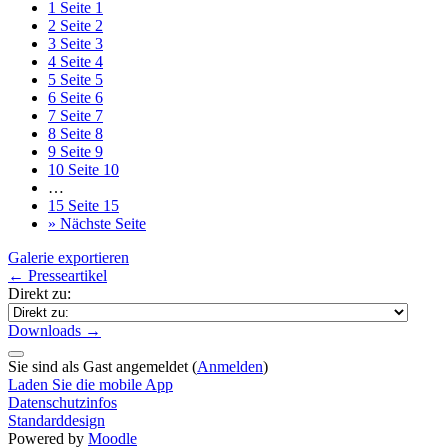
1
Seite 1
2
Seite 2
3
Seite 3
4
Seite 4
5
Seite 5
6
Seite 6
7
Seite 7
8
Seite 8
9
Seite 9
10
Seite 10
…
15
Seite 15
»
Nächste Seite
Galerie exportieren
← Presseartikel
Direkt zu:
Downloads →
Sie sind als Gast angemeldet (
Anmelden
)
Laden Sie die mobile App
Datenschutzinfos
Standarddesign
Powered by
Moodle