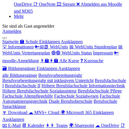
OneDrive
📑 OneNote
🎞 Stream
❌ Abmelden aus Moodle
und M365
Mehr
Sie sind als Gast angemeldet
Anmelden
Startseite
🏫 Schule
Einklappen
Ausklappen
💡 Informationen
🔑📅📗 WebUntis
📅 WebUntis Stundenplan
📅
WebUntis Vertretungsplan
🔴🟢 WebUntis Status
Impressum
🔑
moodle-Anmeldung
👨‍🏫👩‍🏫 Alle Kurse
❓ Kurssuche
🗃 Bildungsgänge
Einklappen
Ausklappen
alle Bildungsgänge
Berufsvorbereitungsjahr
Berufsvorbereitungsjahr mit inklusivem Unterricht
Berufsfachschule
I
Berufsfachschule II
Höhere Berufsfachschule Informationstechnik
Höhere Berufsfachschule Sozialassistenz
Berufsfachschule Pflege
Fachschule Altenpflegehilfe
Fachschule Sozialwesen
Fachschule
Automatisierungstechnik
Duale Berufsoberschule
Berufsschule
Sprachklasse
🔽 Download
☁ MNS+ Cloud
🌍 Microsoft 365
Einklappen
Ausklappen
📧 E-Mail
📆 Kalender
👩👨 Teams
🌍 Sharepoint
☁ OneDrive
📑