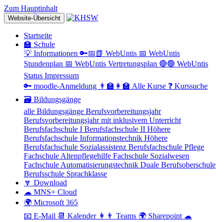
Zum Hauptinhalt
Website-Übersicht
Startseite
🏫 Schule
💡 Informationen
🔑📅📗 WebUntis
📅 WebUntis
Stundenplan
📅 WebUntis Vertretungsplan
🔴🟢 WebUntis
Status
Impressum
🔑 moodle-Anmeldung
👨‍🏫👩‍🏫 Alle Kurse
❓ Kurssuche
🗃 Bildungsgänge
alle Bildungsgänge
Berufsvorbereitungsjahr
Berufsvorbereitungsjahr mit inklusivem Unterricht
Berufsfachschule I
Berufsfachschule II
Höhere
Berufsfachschule Informationstechnik
Höhere
Berufsfachschule Sozialassistenz
Berufsfachschule Pflege
Fachschule Altenpflegehilfe
Fachschule Sozialwesen
Fachschule Automatisierungstechnik
Duale Berufsoberschule
Berufsschule
Sprachklasse
🔽 Download
☁ MNS+ Cloud
🌍 Microsoft 365
📧 E-Mail
📆 Kalender
👩👨 Teams
🌍 Sharepoint
☁