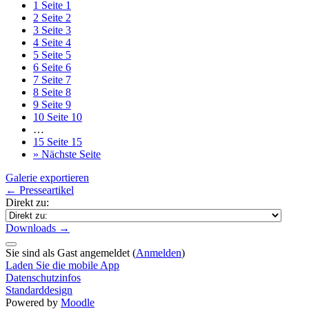
1
Seite 1
2
Seite 2
3
Seite 3
4
Seite 4
5
Seite 5
6
Seite 6
7
Seite 7
8
Seite 8
9
Seite 9
10
Seite 10
…
15
Seite 15
»
Nächste Seite
Galerie exportieren
← Presseartikel
Direkt zu:
Downloads →
Sie sind als Gast angemeldet (
Anmelden
)
Laden Sie die mobile App
Datenschutzinfos
Standarddesign
Powered by
Moodle