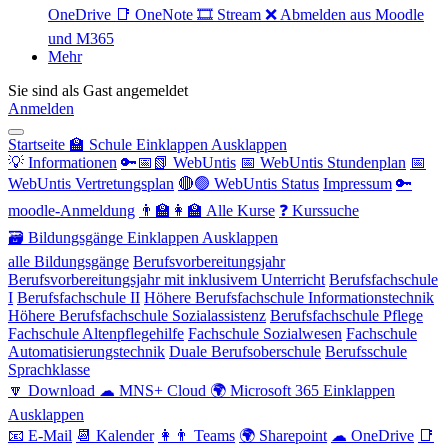
OneDrive
📑 OneNote
🎞 Stream
❌ Abmelden aus Moodle
und M365
Mehr
Sie sind als Gast angemeldet
Anmelden
Startseite
🏫 Schule
Einklappen
Ausklappen
💡 Informationen
🔑📅📗 WebUntis
📅 WebUntis Stundenplan
📅
WebUntis Vertretungsplan
🔴🟢 WebUntis Status
Impressum
🔑
moodle-Anmeldung
👨‍🏫👩‍🏫 Alle Kurse
❓ Kurssuche
🗃 Bildungsgänge
Einklappen
Ausklappen
alle Bildungsgänge
Berufsvorbereitungsjahr
Berufsvorbereitungsjahr mit inklusivem Unterricht
Berufsfachschule
I
Berufsfachschule II
Höhere Berufsfachschule Informationstechnik
Höhere Berufsfachschule Sozialassistenz
Berufsfachschule Pflege
Fachschule Altenpflegehilfe
Fachschule Sozialwesen
Fachschule
Automatisierungstechnik
Duale Berufsoberschule
Berufsschule
Sprachklasse
🔽 Download
☁ MNS+ Cloud
🌍 Microsoft 365
Einklappen
Ausklappen
📧 E-Mail
📆 Kalender
👩👨 Teams
🌍 Sharepoint
☁ OneDrive
📑