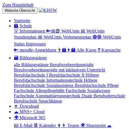
Zum Hauptinhalt
Website-Übersicht
Startseite
🏫 Schule
💡 Informationen
🔑📅📗 WebUntis
📅 WebUntis
Stundenplan
📅 WebUntis Vertretungsplan
🔴🟢 WebUntis
Status
Impressum
🔑 moodle-Anmeldung
👨‍🏫👩‍🏫 Alle Kurse
❓ Kurssuche
🗃 Bildungsgänge
alle Bildungsgänge
Berufsvorbereitungsjahr
Berufsvorbereitungsjahr mit inklusivem Unterricht
Berufsfachschule I
Berufsfachschule II
Höhere
Berufsfachschule Informationstechnik
Höhere
Berufsfachschule Sozialassistenz
Berufsfachschule Pflege
Fachschule Altenpflegehilfe
Fachschule Sozialwesen
Fachschule Automatisierungstechnik
Duale Berufsoberschule
Berufsschule
Sprachklasse
🔽 Download
☁ MNS+ Cloud
🌍 Microsoft 365
📧 E-Mail
📆 Kalender
👩👨 Teams
🌍 Sharepoint
☁