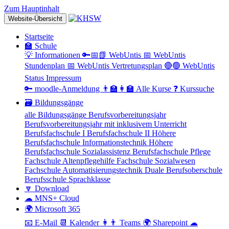
Zum Hauptinhalt
Website-Übersicht
Startseite
🏫 Schule
💡 Informationen
🔑📅📗 WebUntis
📅 WebUntis
Stundenplan
📅 WebUntis Vertretungsplan
🔴🟢 WebUntis
Status
Impressum
🔑 moodle-Anmeldung
👨‍🏫👩‍🏫 Alle Kurse
❓ Kurssuche
🗃 Bildungsgänge
alle Bildungsgänge
Berufsvorbereitungsjahr
Berufsvorbereitungsjahr mit inklusivem Unterricht
Berufsfachschule I
Berufsfachschule II
Höhere
Berufsfachschule Informationstechnik
Höhere
Berufsfachschule Sozialassistenz
Berufsfachschule Pflege
Fachschule Altenpflegehilfe
Fachschule Sozialwesen
Fachschule Automatisierungstechnik
Duale Berufsoberschule
Berufsschule
Sprachklasse
🔽 Download
☁ MNS+ Cloud
🌍 Microsoft 365
📧 E-Mail
📆 Kalender
👩👨 Teams
🌍 Sharepoint
☁