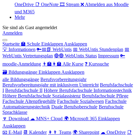
OneDrive
📑 OneNote
🎞 Stream
❌ Abmelden aus Moodle
und M365
Mehr
Sie sind als Gast angemeldet
Anmelden
Startseite
🏫 Schule
Einklappen
Ausklappen
💡 Informationen
🔑📅📗 WebUntis
📅 WebUntis Stundenplan
📅
WebUntis Vertretungsplan
🔴🟢 WebUntis Status
Impressum
🔑
moodle-Anmeldung
👨‍🏫👩‍🏫 Alle Kurse
❓ Kurssuche
🗃 Bildungsgänge
Einklappen
Ausklappen
alle Bildungsgänge
Berufsvorbereitungsjahr
Berufsvorbereitungsjahr mit inklusivem Unterricht
Berufsfachschule
I
Berufsfachschule II
Höhere Berufsfachschule Informationstechnik
Höhere Berufsfachschule Sozialassistenz
Berufsfachschule Pflege
Fachschule Altenpflegehilfe
Fachschule Sozialwesen
Fachschule
Automatisierungstechnik
Duale Berufsoberschule
Berufsschule
Sprachklasse
🔽 Download
☁ MNS+ Cloud
🌍 Microsoft 365
Einklappen
Ausklappen
📧 E-Mail
📆 Kalender
👩👨 Teams
🌍 Sharepoint
☁ OneDrive
📑