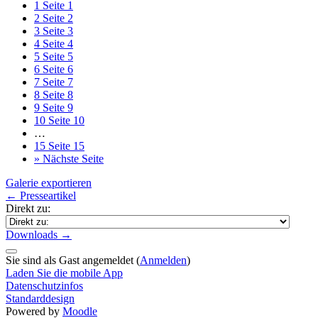
1
Seite 1
2
Seite 2
3
Seite 3
4
Seite 4
5
Seite 5
6
Seite 6
7
Seite 7
8
Seite 8
9
Seite 9
10
Seite 10
…
15
Seite 15
»
Nächste Seite
Galerie exportieren
← Presseartikel
Direkt zu:
Downloads →
Sie sind als Gast angemeldet (
Anmelden
)
Laden Sie die mobile App
Datenschutzinfos
Standarddesign
Powered by
Moodle