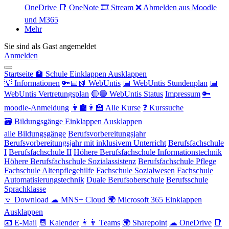
OneDrive
📑 OneNote
🎞 Stream
❌ Abmelden aus Moodle
und M365
Mehr
Sie sind als Gast angemeldet
Anmelden
Startseite
🏫 Schule
Einklappen
Ausklappen
💡 Informationen
🔑📅📗 WebUntis
📅 WebUntis Stundenplan
📅
WebUntis Vertretungsplan
🔴🟢 WebUntis Status
Impressum
🔑
moodle-Anmeldung
👨‍🏫👩‍🏫 Alle Kurse
❓ Kurssuche
🗃 Bildungsgänge
Einklappen
Ausklappen
alle Bildungsgänge
Berufsvorbereitungsjahr
Berufsvorbereitungsjahr mit inklusivem Unterricht
Berufsfachschule
I
Berufsfachschule II
Höhere Berufsfachschule Informationstechnik
Höhere Berufsfachschule Sozialassistenz
Berufsfachschule Pflege
Fachschule Altenpflegehilfe
Fachschule Sozialwesen
Fachschule
Automatisierungstechnik
Duale Berufsoberschule
Berufsschule
Sprachklasse
🔽 Download
☁ MNS+ Cloud
🌍 Microsoft 365
Einklappen
Ausklappen
📧 E-Mail
📆 Kalender
👩👨 Teams
🌍 Sharepoint
☁ OneDrive
📑