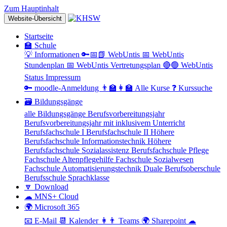
Zum Hauptinhalt
Website-Übersicht
Startseite
🏫 Schule
💡 Informationen
🔑📅📗 WebUntis
📅 WebUntis
Stundenplan
📅 WebUntis Vertretungsplan
🔴🟢 WebUntis
Status
Impressum
🔑 moodle-Anmeldung
👨‍🏫👩‍🏫 Alle Kurse
❓ Kurssuche
🗃 Bildungsgänge
alle Bildungsgänge
Berufsvorbereitungsjahr
Berufsvorbereitungsjahr mit inklusivem Unterricht
Berufsfachschule I
Berufsfachschule II
Höhere
Berufsfachschule Informationstechnik
Höhere
Berufsfachschule Sozialassistenz
Berufsfachschule Pflege
Fachschule Altenpflegehilfe
Fachschule Sozialwesen
Fachschule Automatisierungstechnik
Duale Berufsoberschule
Berufsschule
Sprachklasse
🔽 Download
☁ MNS+ Cloud
🌍 Microsoft 365
📧 E-Mail
📆 Kalender
👩👨 Teams
🌍 Sharepoint
☁