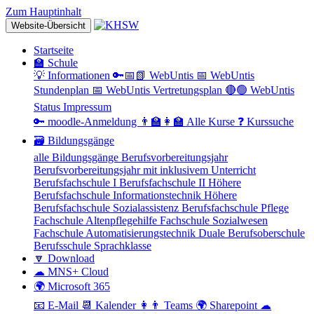
Zum Hauptinhalt
Website-Übersicht
Startseite
🏫 Schule
💡 Informationen
🔑📅📗 WebUntis
📅 WebUntis
Stundenplan
📅 WebUntis Vertretungsplan
🔴🟢 WebUntis
Status
Impressum
🔑 moodle-Anmeldung
👨‍🏫👩‍🏫 Alle Kurse
❓ Kurssuche
🗃 Bildungsgänge
alle Bildungsgänge
Berufsvorbereitungsjahr
Berufsvorbereitungsjahr mit inklusivem Unterricht
Berufsfachschule I
Berufsfachschule II
Höhere
Berufsfachschule Informationstechnik
Höhere
Berufsfachschule Sozialassistenz
Berufsfachschule Pflege
Fachschule Altenpflegehilfe
Fachschule Sozialwesen
Fachschule Automatisierungstechnik
Duale Berufsoberschule
Berufsschule
Sprachklasse
🔽 Download
☁ MNS+ Cloud
🌍 Microsoft 365
📧 E-Mail
📆 Kalender
👩👨 Teams
🌍 Sharepoint
☁