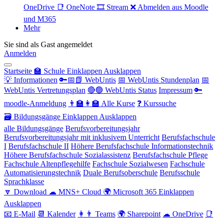
OneDrive
📑 OneNote
🎞 Stream
❌ Abmelden aus Moodle
und M365
Mehr
Sie sind als Gast angemeldet
Anmelden
Startseite
🏫 Schule
Einklappen
Ausklappen
💡 Informationen
🔑📅📗 WebUntis
📅 WebUntis Stundenplan
📅
WebUntis Vertretungsplan
🔴🟢 WebUntis Status
Impressum
🔑
moodle-Anmeldung
👨‍🏫👩‍🏫 Alle Kurse
❓ Kurssuche
🗃 Bildungsgänge
Einklappen
Ausklappen
alle Bildungsgänge
Berufsvorbereitungsjahr
Berufsvorbereitungsjahr mit inklusivem Unterricht
Berufsfachschule
I
Berufsfachschule II
Höhere Berufsfachschule Informationstechnik
Höhere Berufsfachschule Sozialassistenz
Berufsfachschule Pflege
Fachschule Altenpflegehilfe
Fachschule Sozialwesen
Fachschule
Automatisierungstechnik
Duale Berufsoberschule
Berufsschule
Sprachklasse
🔽 Download
☁ MNS+ Cloud
🌍 Microsoft 365
Einklappen
Ausklappen
📧 E-Mail
📆 Kalender
👩👨 Teams
🌍 Sharepoint
☁ OneDrive
📑