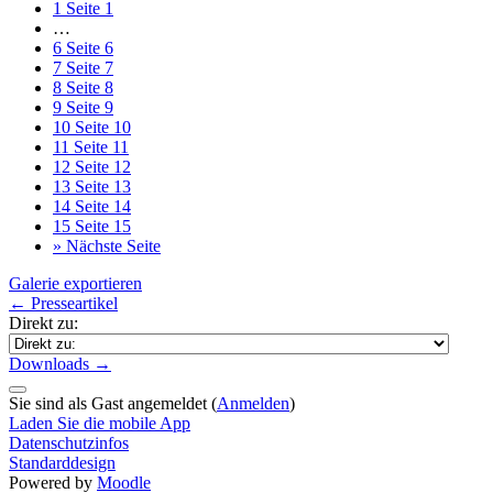
1
Seite 1
…
6
Seite 6
7
Seite 7
8
Seite 8
9
Seite 9
10
Seite 10
11
Seite 11
12
Seite 12
13
Seite 13
14
Seite 14
15
Seite 15
»
Nächste Seite
Galerie exportieren
← Presseartikel
Direkt zu:
Downloads →
Sie sind als Gast angemeldet (
Anmelden
)
Laden Sie die mobile App
Datenschutzinfos
Standarddesign
Powered by
Moodle