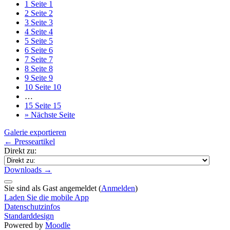
1
Seite 1
2
Seite 2
3
Seite 3
4
Seite 4
5
Seite 5
6
Seite 6
7
Seite 7
8
Seite 8
9
Seite 9
10
Seite 10
…
15
Seite 15
»
Nächste Seite
Galerie exportieren
← Presseartikel
Direkt zu:
Downloads →
Sie sind als Gast angemeldet (
Anmelden
)
Laden Sie die mobile App
Datenschutzinfos
Standarddesign
Powered by
Moodle