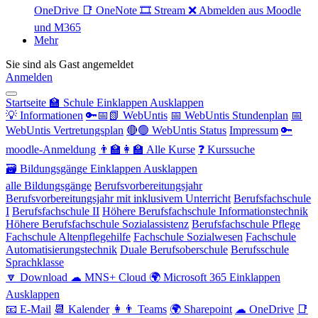
OneDrive
📑 OneNote
🎞 Stream
❌ Abmelden aus Moodle
und M365
Mehr
Sie sind als Gast angemeldet
Anmelden
Startseite
🏫 Schule
Einklappen
Ausklappen
💡 Informationen
🔑📅📗 WebUntis
📅 WebUntis Stundenplan
📅
WebUntis Vertretungsplan
🔴🟢 WebUntis Status
Impressum
🔑
moodle-Anmeldung
👨‍🏫👩‍🏫 Alle Kurse
❓ Kurssuche
🗃 Bildungsgänge
Einklappen
Ausklappen
alle Bildungsgänge
Berufsvorbereitungsjahr
Berufsvorbereitungsjahr mit inklusivem Unterricht
Berufsfachschule
I
Berufsfachschule II
Höhere Berufsfachschule Informationstechnik
Höhere Berufsfachschule Sozialassistenz
Berufsfachschule Pflege
Fachschule Altenpflegehilfe
Fachschule Sozialwesen
Fachschule
Automatisierungstechnik
Duale Berufsoberschule
Berufsschule
Sprachklasse
🔽 Download
☁ MNS+ Cloud
🌍 Microsoft 365
Einklappen
Ausklappen
📧 E-Mail
📆 Kalender
👩👨 Teams
🌍 Sharepoint
☁ OneDrive
📑