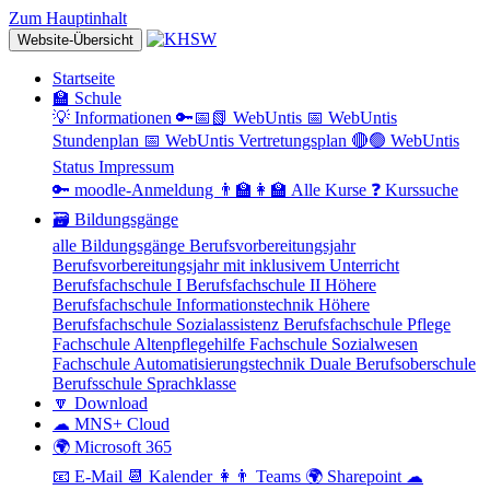
Zum Hauptinhalt
Website-Übersicht
Startseite
🏫 Schule
💡 Informationen
🔑📅📗 WebUntis
📅 WebUntis
Stundenplan
📅 WebUntis Vertretungsplan
🔴🟢 WebUntis
Status
Impressum
🔑 moodle-Anmeldung
👨‍🏫👩‍🏫 Alle Kurse
❓ Kurssuche
🗃 Bildungsgänge
alle Bildungsgänge
Berufsvorbereitungsjahr
Berufsvorbereitungsjahr mit inklusivem Unterricht
Berufsfachschule I
Berufsfachschule II
Höhere
Berufsfachschule Informationstechnik
Höhere
Berufsfachschule Sozialassistenz
Berufsfachschule Pflege
Fachschule Altenpflegehilfe
Fachschule Sozialwesen
Fachschule Automatisierungstechnik
Duale Berufsoberschule
Berufsschule
Sprachklasse
🔽 Download
☁ MNS+ Cloud
🌍 Microsoft 365
📧 E-Mail
📆 Kalender
👩👨 Teams
🌍 Sharepoint
☁