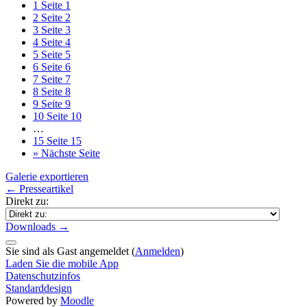
1
Seite 1
2
Seite 2
3
Seite 3
4
Seite 4
5
Seite 5
6
Seite 6
7
Seite 7
8
Seite 8
9
Seite 9
10
Seite 10
…
15
Seite 15
»
Nächste Seite
Galerie exportieren
← Presseartikel
Direkt zu:
Downloads →
Sie sind als Gast angemeldet (
Anmelden
)
Laden Sie die mobile App
Datenschutzinfos
Standarddesign
Powered by
Moodle