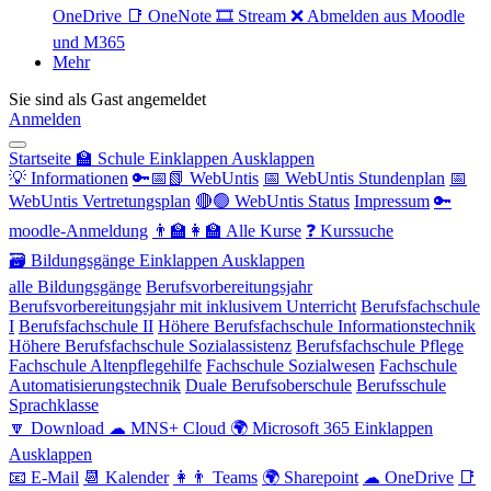
OneDrive
📑 OneNote
🎞 Stream
❌ Abmelden aus Moodle
und M365
Mehr
Sie sind als Gast angemeldet
Anmelden
Startseite
🏫 Schule
Einklappen
Ausklappen
💡 Informationen
🔑📅📗 WebUntis
📅 WebUntis Stundenplan
📅
WebUntis Vertretungsplan
🔴🟢 WebUntis Status
Impressum
🔑
moodle-Anmeldung
👨‍🏫👩‍🏫 Alle Kurse
❓ Kurssuche
🗃 Bildungsgänge
Einklappen
Ausklappen
alle Bildungsgänge
Berufsvorbereitungsjahr
Berufsvorbereitungsjahr mit inklusivem Unterricht
Berufsfachschule
I
Berufsfachschule II
Höhere Berufsfachschule Informationstechnik
Höhere Berufsfachschule Sozialassistenz
Berufsfachschule Pflege
Fachschule Altenpflegehilfe
Fachschule Sozialwesen
Fachschule
Automatisierungstechnik
Duale Berufsoberschule
Berufsschule
Sprachklasse
🔽 Download
☁ MNS+ Cloud
🌍 Microsoft 365
Einklappen
Ausklappen
📧 E-Mail
📆 Kalender
👩👨 Teams
🌍 Sharepoint
☁ OneDrive
📑