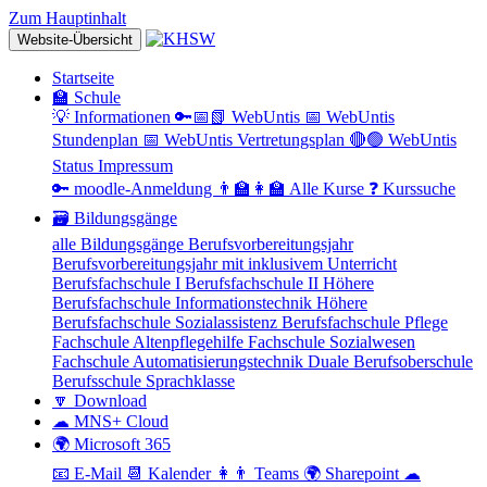
Zum Hauptinhalt
Website-Übersicht
Startseite
🏫 Schule
💡 Informationen
🔑📅📗 WebUntis
📅 WebUntis
Stundenplan
📅 WebUntis Vertretungsplan
🔴🟢 WebUntis
Status
Impressum
🔑 moodle-Anmeldung
👨‍🏫👩‍🏫 Alle Kurse
❓ Kurssuche
🗃 Bildungsgänge
alle Bildungsgänge
Berufsvorbereitungsjahr
Berufsvorbereitungsjahr mit inklusivem Unterricht
Berufsfachschule I
Berufsfachschule II
Höhere
Berufsfachschule Informationstechnik
Höhere
Berufsfachschule Sozialassistenz
Berufsfachschule Pflege
Fachschule Altenpflegehilfe
Fachschule Sozialwesen
Fachschule Automatisierungstechnik
Duale Berufsoberschule
Berufsschule
Sprachklasse
🔽 Download
☁ MNS+ Cloud
🌍 Microsoft 365
📧 E-Mail
📆 Kalender
👩👨 Teams
🌍 Sharepoint
☁