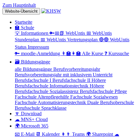
Zum Hauptinhalt
Website-Übersicht
Startseite
🏫 Schule
💡 Informationen
🔑📅📗 WebUntis
📅 WebUntis
Stundenplan
📅 WebUntis Vertretungsplan
🔴🟢 WebUntis
Status
Impressum
🔑 moodle-Anmeldung
👨‍🏫👩‍🏫 Alle Kurse
❓ Kurssuche
🗃 Bildungsgänge
alle Bildungsgänge
Berufsvorbereitungsjahr
Berufsvorbereitungsjahr mit inklusivem Unterricht
Berufsfachschule I
Berufsfachschule II
Höhere
Berufsfachschule Informationstechnik
Höhere
Berufsfachschule Sozialassistenz
Berufsfachschule Pflege
Fachschule Altenpflegehilfe
Fachschule Sozialwesen
Fachschule Automatisierungstechnik
Duale Berufsoberschule
Berufsschule
Sprachklasse
🔽 Download
☁ MNS+ Cloud
🌍 Microsoft 365
📧 E-Mail
📆 Kalender
👩👨 Teams
🌍 Sharepoint
☁