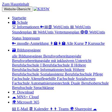
Zum Hauptinhalt
Website-Übersicht
Startseite
🏫 Schule
💡 Informationen
🔑📅📗 WebUntis
📅 WebUntis
Stundenplan
📅 WebUntis Vertretungsplan
🔴🟢 WebUntis
Status
Impressum
🔑 moodle-Anmeldung
👨‍🏫👩‍🏫 Alle Kurse
❓ Kurssuche
🗃 Bildungsgänge
alle Bildungsgänge
Berufsvorbereitungsjahr
Berufsvorbereitungsjahr mit inklusivem Unterricht
Berufsfachschule I
Berufsfachschule II
Höhere
Berufsfachschule Informationstechnik
Höhere
Berufsfachschule Sozialassistenz
Berufsfachschule Pflege
Fachschule Altenpflegehilfe
Fachschule Sozialwesen
Fachschule Automatisierungstechnik
Duale Berufsoberschule
Berufsschule
Sprachklasse
🔽 Download
☁ MNS+ Cloud
🌍 Microsoft 365
📧 E-Mail
📆 Kalender
👩👨 Teams
🌍 Sharepoint
☁