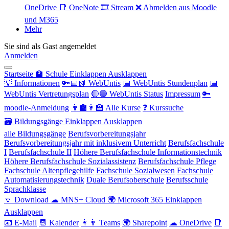
OneDrive
📑 OneNote
🎞 Stream
❌ Abmelden aus Moodle
und M365
Mehr
Sie sind als Gast angemeldet
Anmelden
Startseite
🏫 Schule
Einklappen
Ausklappen
💡 Informationen
🔑📅📗 WebUntis
📅 WebUntis Stundenplan
📅
WebUntis Vertretungsplan
🔴🟢 WebUntis Status
Impressum
🔑
moodle-Anmeldung
👨‍🏫👩‍🏫 Alle Kurse
❓ Kurssuche
🗃 Bildungsgänge
Einklappen
Ausklappen
alle Bildungsgänge
Berufsvorbereitungsjahr
Berufsvorbereitungsjahr mit inklusivem Unterricht
Berufsfachschule
I
Berufsfachschule II
Höhere Berufsfachschule Informationstechnik
Höhere Berufsfachschule Sozialassistenz
Berufsfachschule Pflege
Fachschule Altenpflegehilfe
Fachschule Sozialwesen
Fachschule
Automatisierungstechnik
Duale Berufsoberschule
Berufsschule
Sprachklasse
🔽 Download
☁ MNS+ Cloud
🌍 Microsoft 365
Einklappen
Ausklappen
📧 E-Mail
📆 Kalender
👩👨 Teams
🌍 Sharepoint
☁ OneDrive
📑