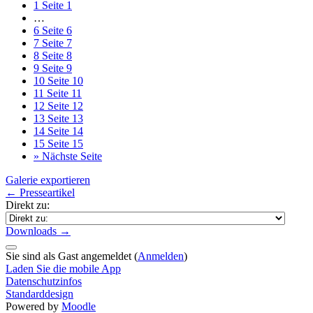
1
Seite 1
…
6
Seite 6
7
Seite 7
8
Seite 8
9
Seite 9
10
Seite 10
11
Seite 11
12
Seite 12
13
Seite 13
14
Seite 14
15
Seite 15
»
Nächste Seite
Galerie exportieren
← Presseartikel
Direkt zu:
Downloads →
Sie sind als Gast angemeldet (
Anmelden
)
Laden Sie die mobile App
Datenschutzinfos
Standarddesign
Powered by
Moodle