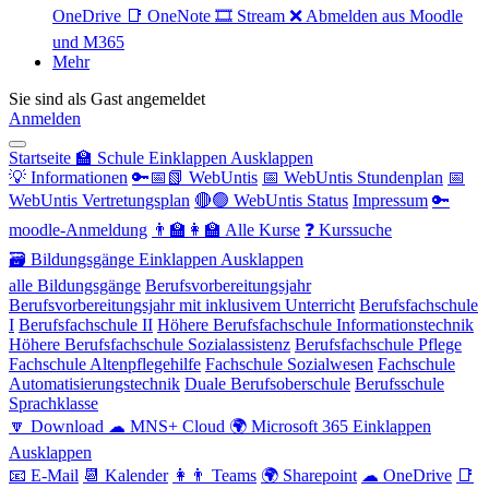
OneDrive
📑 OneNote
🎞 Stream
❌ Abmelden aus Moodle
und M365
Mehr
Sie sind als Gast angemeldet
Anmelden
Startseite
🏫 Schule
Einklappen
Ausklappen
💡 Informationen
🔑📅📗 WebUntis
📅 WebUntis Stundenplan
📅
WebUntis Vertretungsplan
🔴🟢 WebUntis Status
Impressum
🔑
moodle-Anmeldung
👨‍🏫👩‍🏫 Alle Kurse
❓ Kurssuche
🗃 Bildungsgänge
Einklappen
Ausklappen
alle Bildungsgänge
Berufsvorbereitungsjahr
Berufsvorbereitungsjahr mit inklusivem Unterricht
Berufsfachschule
I
Berufsfachschule II
Höhere Berufsfachschule Informationstechnik
Höhere Berufsfachschule Sozialassistenz
Berufsfachschule Pflege
Fachschule Altenpflegehilfe
Fachschule Sozialwesen
Fachschule
Automatisierungstechnik
Duale Berufsoberschule
Berufsschule
Sprachklasse
🔽 Download
☁ MNS+ Cloud
🌍 Microsoft 365
Einklappen
Ausklappen
📧 E-Mail
📆 Kalender
👩👨 Teams
🌍 Sharepoint
☁ OneDrive
📑