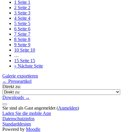
1
Seite 1
2
Seite 2
3
Seite 3
4
Seite 4
5
Seite 5
6
Seite 6
7
Seite 7
8
Seite 8
9
Seite 9
10
Seite 10
…
15
Seite 15
»
Nächste Seite
Galerie exportieren
← Presseartikel
Direkt zu:
Downloads →
Sie sind als Gast angemeldet (
Anmelden
)
Laden Sie die mobile App
Datenschutzinfos
Standarddesign
Powered by
Moodle