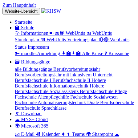
Zum Hauptinhalt
Website-Übersicht
Startseite
🏫 Schule
💡 Informationen
🔑📅📗 WebUntis
📅 WebUntis
Stundenplan
📅 WebUntis Vertretungsplan
🔴🟢 WebUntis
Status
Impressum
🔑 moodle-Anmeldung
👨‍🏫👩‍🏫 Alle Kurse
❓ Kurssuche
🗃 Bildungsgänge
alle Bildungsgänge
Berufsvorbereitungsjahr
Berufsvorbereitungsjahr mit inklusivem Unterricht
Berufsfachschule I
Berufsfachschule II
Höhere
Berufsfachschule Informationstechnik
Höhere
Berufsfachschule Sozialassistenz
Berufsfachschule Pflege
Fachschule Altenpflegehilfe
Fachschule Sozialwesen
Fachschule Automatisierungstechnik
Duale Berufsoberschule
Berufsschule
Sprachklasse
🔽 Download
☁ MNS+ Cloud
🌍 Microsoft 365
📧 E-Mail
📆 Kalender
👩👨 Teams
🌍 Sharepoint
☁