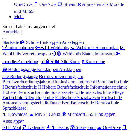
OneDrive
📑 OneNote
🎞 Stream
❌ Abmelden aus Moodle
und M365
Mehr
Sie sind als Gast angemeldet
Anmelden
Startseite
🏫 Schule
Einklappen
Ausklappen
💡 Informationen
🔑📅📗 WebUntis
📅 WebUntis Stundenplan
📅
WebUntis Vertretungsplan
🔴🟢 WebUntis Status
Impressum
🔑
moodle-Anmeldung
👨‍🏫👩‍🏫 Alle Kurse
❓ Kurssuche
🗃 Bildungsgänge
Einklappen
Ausklappen
alle Bildungsgänge
Berufsvorbereitungsjahr
Berufsvorbereitungsjahr mit inklusivem Unterricht
Berufsfachschule
I
Berufsfachschule II
Höhere Berufsfachschule Informationstechnik
Höhere Berufsfachschule Sozialassistenz
Berufsfachschule Pflege
Fachschule Altenpflegehilfe
Fachschule Sozialwesen
Fachschule
Automatisierungstechnik
Duale Berufsoberschule
Berufsschule
Sprachklasse
🔽 Download
☁ MNS+ Cloud
🌍 Microsoft 365
Einklappen
Ausklappen
📧 E-Mail
📆 Kalender
👩👨 Teams
🌍 Sharepoint
☁ OneDrive
📑