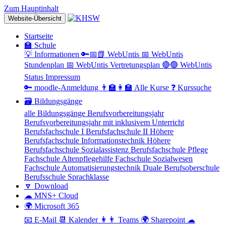
Zum Hauptinhalt
Website-Übersicht
Startseite
🏫 Schule
💡 Informationen
🔑📅📗 WebUntis
📅 WebUntis
Stundenplan
📅 WebUntis Vertretungsplan
🔴🟢 WebUntis
Status
Impressum
🔑 moodle-Anmeldung
👨‍🏫👩‍🏫 Alle Kurse
❓ Kurssuche
🗃 Bildungsgänge
alle Bildungsgänge
Berufsvorbereitungsjahr
Berufsvorbereitungsjahr mit inklusivem Unterricht
Berufsfachschule I
Berufsfachschule II
Höhere
Berufsfachschule Informationstechnik
Höhere
Berufsfachschule Sozialassistenz
Berufsfachschule Pflege
Fachschule Altenpflegehilfe
Fachschule Sozialwesen
Fachschule Automatisierungstechnik
Duale Berufsoberschule
Berufsschule
Sprachklasse
🔽 Download
☁ MNS+ Cloud
🌍 Microsoft 365
📧 E-Mail
📆 Kalender
👩👨 Teams
🌍 Sharepoint
☁