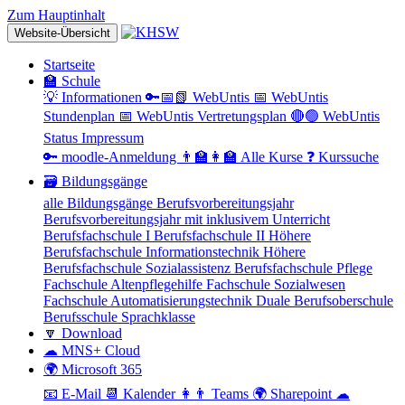
Zum Hauptinhalt
Website-Übersicht
Startseite
🏫 Schule
💡 Informationen
🔑📅📗 WebUntis
📅 WebUntis
Stundenplan
📅 WebUntis Vertretungsplan
🔴🟢 WebUntis
Status
Impressum
🔑 moodle-Anmeldung
👨‍🏫👩‍🏫 Alle Kurse
❓ Kurssuche
🗃 Bildungsgänge
alle Bildungsgänge
Berufsvorbereitungsjahr
Berufsvorbereitungsjahr mit inklusivem Unterricht
Berufsfachschule I
Berufsfachschule II
Höhere
Berufsfachschule Informationstechnik
Höhere
Berufsfachschule Sozialassistenz
Berufsfachschule Pflege
Fachschule Altenpflegehilfe
Fachschule Sozialwesen
Fachschule Automatisierungstechnik
Duale Berufsoberschule
Berufsschule
Sprachklasse
🔽 Download
☁ MNS+ Cloud
🌍 Microsoft 365
📧 E-Mail
📆 Kalender
👩👨 Teams
🌍 Sharepoint
☁