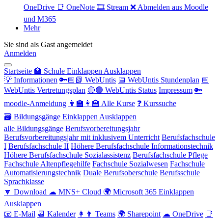
OneDrive
📑 OneNote
🎞 Stream
❌ Abmelden aus Moodle
und M365
Mehr
Sie sind als Gast angemeldet
Anmelden
Startseite
🏫 Schule
Einklappen
Ausklappen
💡 Informationen
🔑📅📗 WebUntis
📅 WebUntis Stundenplan
📅
WebUntis Vertretungsplan
🔴🟢 WebUntis Status
Impressum
🔑
moodle-Anmeldung
👨‍🏫👩‍🏫 Alle Kurse
❓ Kurssuche
🗃 Bildungsgänge
Einklappen
Ausklappen
alle Bildungsgänge
Berufsvorbereitungsjahr
Berufsvorbereitungsjahr mit inklusivem Unterricht
Berufsfachschule
I
Berufsfachschule II
Höhere Berufsfachschule Informationstechnik
Höhere Berufsfachschule Sozialassistenz
Berufsfachschule Pflege
Fachschule Altenpflegehilfe
Fachschule Sozialwesen
Fachschule
Automatisierungstechnik
Duale Berufsoberschule
Berufsschule
Sprachklasse
🔽 Download
☁ MNS+ Cloud
🌍 Microsoft 365
Einklappen
Ausklappen
📧 E-Mail
📆 Kalender
👩👨 Teams
🌍 Sharepoint
☁ OneDrive
📑