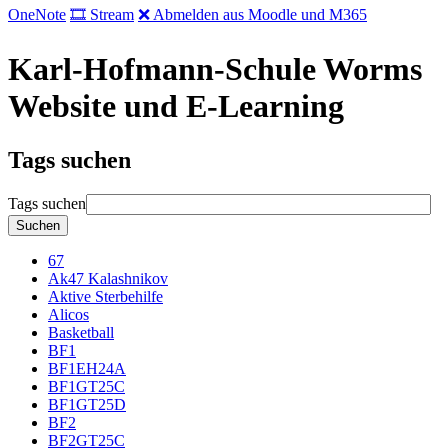
OneNote
🎞 Stream
❌ Abmelden aus Moodle und M365
Karl-Hofmann-Schule Worms
Website und E-Learning
Tags suchen
Tags suchen
67
Ak47 Kalashnikov
Aktive Sterbehilfe
Alicos
Basketball
BF1
BF1EH24A
BF1GT25C
BF1GT25D
BF2
BF2GT25C