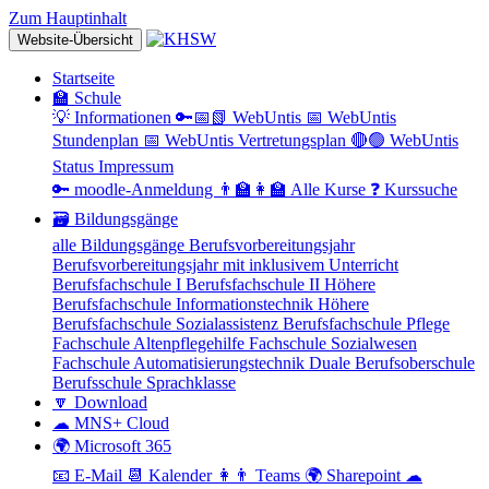
Zum Hauptinhalt
Website-Übersicht
Startseite
🏫 Schule
💡 Informationen
🔑📅📗 WebUntis
📅 WebUntis
Stundenplan
📅 WebUntis Vertretungsplan
🔴🟢 WebUntis
Status
Impressum
🔑 moodle-Anmeldung
👨‍🏫👩‍🏫 Alle Kurse
❓ Kurssuche
🗃 Bildungsgänge
alle Bildungsgänge
Berufsvorbereitungsjahr
Berufsvorbereitungsjahr mit inklusivem Unterricht
Berufsfachschule I
Berufsfachschule II
Höhere
Berufsfachschule Informationstechnik
Höhere
Berufsfachschule Sozialassistenz
Berufsfachschule Pflege
Fachschule Altenpflegehilfe
Fachschule Sozialwesen
Fachschule Automatisierungstechnik
Duale Berufsoberschule
Berufsschule
Sprachklasse
🔽 Download
☁ MNS+ Cloud
🌍 Microsoft 365
📧 E-Mail
📆 Kalender
👩👨 Teams
🌍 Sharepoint
☁