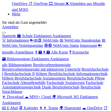
OneDrive
📑 OneNote
🎞 Stream
❌ Abmelden aus Moodle
und M365
Mehr
Sie sind als Gast angemeldet
Anmelden
Startseite
🏫 Schule
Einklappen
Ausklappen
💡 Informationen
🔑📅📗 WebUntis
📅 WebUntis Stundenplan
📅
WebUntis Vertretungsplan
🔴🟢 WebUntis Status
Impressum
🔑
moodle-Anmeldung
👨‍🏫👩‍🏫 Alle Kurse
❓ Kurssuche
🗃 Bildungsgänge
Einklappen
Ausklappen
alle Bildungsgänge
Berufsvorbereitungsjahr
Berufsvorbereitungsjahr mit inklusivem Unterricht
Berufsfachschule
I
Berufsfachschule II
Höhere Berufsfachschule Informationstechnik
Höhere Berufsfachschule Sozialassistenz
Berufsfachschule Pflege
Fachschule Altenpflegehilfe
Fachschule Sozialwesen
Fachschule
Automatisierungstechnik
Duale Berufsoberschule
Berufsschule
Sprachklasse
🔽 Download
☁ MNS+ Cloud
🌍 Microsoft 365
Einklappen
Ausklappen
📧 E-Mail
📆 Kalender
👩👨 Teams
🌍 Sharepoint
☁ OneDrive
📑