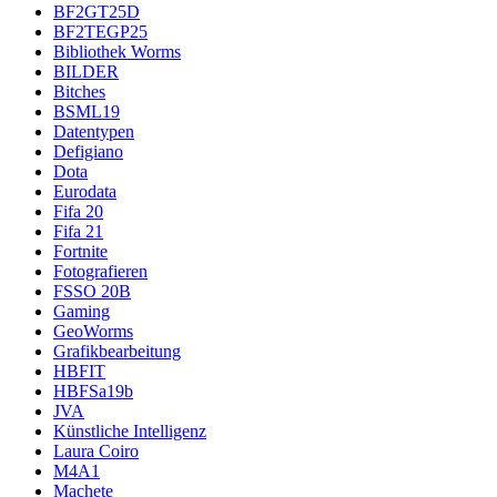
BF2GT25D
BF2TEGP25
Bibliothek Worms
BILDER
Bitches
BSML19
Datentypen
Defigiano
Dota
Eurodata
Fifa 20
Fifa 21
Fortnite
Fotografieren
FSSO 20B
Gaming
GeoWorms
Grafikbearbeitung
HBFIT
HBFSa19b
JVA
Künstliche Intelligenz
Laura Coiro
M4A1
Machete