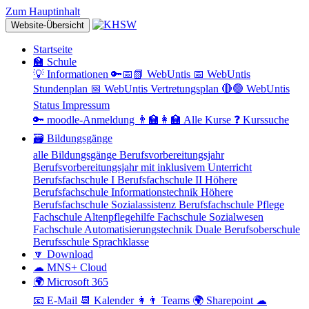
Zum Hauptinhalt
Website-Übersicht
Startseite
🏫 Schule
💡 Informationen
🔑📅📗 WebUntis
📅 WebUntis
Stundenplan
📅 WebUntis Vertretungsplan
🔴🟢 WebUntis
Status
Impressum
🔑 moodle-Anmeldung
👨‍🏫👩‍🏫 Alle Kurse
❓ Kurssuche
🗃 Bildungsgänge
alle Bildungsgänge
Berufsvorbereitungsjahr
Berufsvorbereitungsjahr mit inklusivem Unterricht
Berufsfachschule I
Berufsfachschule II
Höhere
Berufsfachschule Informationstechnik
Höhere
Berufsfachschule Sozialassistenz
Berufsfachschule Pflege
Fachschule Altenpflegehilfe
Fachschule Sozialwesen
Fachschule Automatisierungstechnik
Duale Berufsoberschule
Berufsschule
Sprachklasse
🔽 Download
☁ MNS+ Cloud
🌍 Microsoft 365
📧 E-Mail
📆 Kalender
👩👨 Teams
🌍 Sharepoint
☁