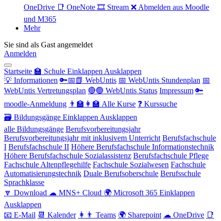
OneDrive
📑 OneNote
🎞 Stream
❌ Abmelden aus Moodle
und M365
Mehr
Sie sind als Gast angemeldet
Anmelden
Startseite
🏫 Schule
Einklappen
Ausklappen
💡 Informationen
🔑📅📗 WebUntis
📅 WebUntis Stundenplan
📅
WebUntis Vertretungsplan
🔴🟢 WebUntis Status
Impressum
🔑
moodle-Anmeldung
👨‍🏫👩‍🏫 Alle Kurse
❓ Kurssuche
🗃 Bildungsgänge
Einklappen
Ausklappen
alle Bildungsgänge
Berufsvorbereitungsjahr
Berufsvorbereitungsjahr mit inklusivem Unterricht
Berufsfachschule
I
Berufsfachschule II
Höhere Berufsfachschule Informationstechnik
Höhere Berufsfachschule Sozialassistenz
Berufsfachschule Pflege
Fachschule Altenpflegehilfe
Fachschule Sozialwesen
Fachschule
Automatisierungstechnik
Duale Berufsoberschule
Berufsschule
Sprachklasse
🔽 Download
☁ MNS+ Cloud
🌍 Microsoft 365
Einklappen
Ausklappen
📧 E-Mail
📆 Kalender
👩👨 Teams
🌍 Sharepoint
☁ OneDrive
📑