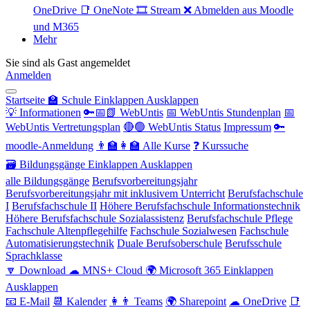
OneDrive
📑 OneNote
🎞 Stream
❌ Abmelden aus Moodle
und M365
Mehr
Sie sind als Gast angemeldet
Anmelden
Startseite
🏫 Schule
Einklappen
Ausklappen
💡 Informationen
🔑📅📗 WebUntis
📅 WebUntis Stundenplan
📅
WebUntis Vertretungsplan
🔴🟢 WebUntis Status
Impressum
🔑
moodle-Anmeldung
👨‍🏫👩‍🏫 Alle Kurse
❓ Kurssuche
🗃 Bildungsgänge
Einklappen
Ausklappen
alle Bildungsgänge
Berufsvorbereitungsjahr
Berufsvorbereitungsjahr mit inklusivem Unterricht
Berufsfachschule
I
Berufsfachschule II
Höhere Berufsfachschule Informationstechnik
Höhere Berufsfachschule Sozialassistenz
Berufsfachschule Pflege
Fachschule Altenpflegehilfe
Fachschule Sozialwesen
Fachschule
Automatisierungstechnik
Duale Berufsoberschule
Berufsschule
Sprachklasse
🔽 Download
☁ MNS+ Cloud
🌍 Microsoft 365
Einklappen
Ausklappen
📧 E-Mail
📆 Kalender
👩👨 Teams
🌍 Sharepoint
☁ OneDrive
📑