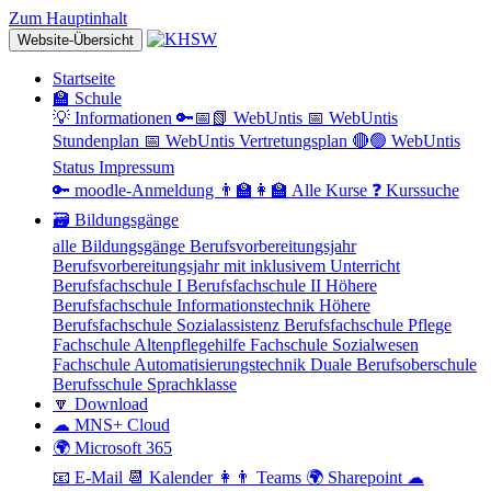
Zum Hauptinhalt
Website-Übersicht
Startseite
🏫 Schule
💡 Informationen
🔑📅📗 WebUntis
📅 WebUntis
Stundenplan
📅 WebUntis Vertretungsplan
🔴🟢 WebUntis
Status
Impressum
🔑 moodle-Anmeldung
👨‍🏫👩‍🏫 Alle Kurse
❓ Kurssuche
🗃 Bildungsgänge
alle Bildungsgänge
Berufsvorbereitungsjahr
Berufsvorbereitungsjahr mit inklusivem Unterricht
Berufsfachschule I
Berufsfachschule II
Höhere
Berufsfachschule Informationstechnik
Höhere
Berufsfachschule Sozialassistenz
Berufsfachschule Pflege
Fachschule Altenpflegehilfe
Fachschule Sozialwesen
Fachschule Automatisierungstechnik
Duale Berufsoberschule
Berufsschule
Sprachklasse
🔽 Download
☁ MNS+ Cloud
🌍 Microsoft 365
📧 E-Mail
📆 Kalender
👩👨 Teams
🌍 Sharepoint
☁