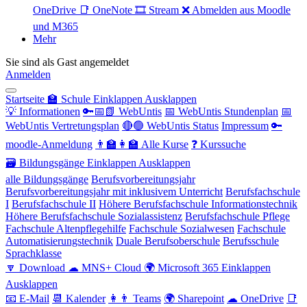
OneDrive
📑 OneNote
🎞 Stream
❌ Abmelden aus Moodle
und M365
Mehr
Sie sind als Gast angemeldet
Anmelden
Startseite
🏫 Schule
Einklappen
Ausklappen
💡 Informationen
🔑📅📗 WebUntis
📅 WebUntis Stundenplan
📅
WebUntis Vertretungsplan
🔴🟢 WebUntis Status
Impressum
🔑
moodle-Anmeldung
👨‍🏫👩‍🏫 Alle Kurse
❓ Kurssuche
🗃 Bildungsgänge
Einklappen
Ausklappen
alle Bildungsgänge
Berufsvorbereitungsjahr
Berufsvorbereitungsjahr mit inklusivem Unterricht
Berufsfachschule
I
Berufsfachschule II
Höhere Berufsfachschule Informationstechnik
Höhere Berufsfachschule Sozialassistenz
Berufsfachschule Pflege
Fachschule Altenpflegehilfe
Fachschule Sozialwesen
Fachschule
Automatisierungstechnik
Duale Berufsoberschule
Berufsschule
Sprachklasse
🔽 Download
☁ MNS+ Cloud
🌍 Microsoft 365
Einklappen
Ausklappen
📧 E-Mail
📆 Kalender
👩👨 Teams
🌍 Sharepoint
☁ OneDrive
📑