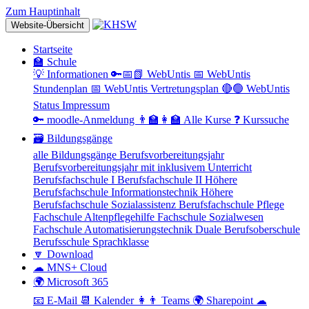
Zum Hauptinhalt
Website-Übersicht
Startseite
🏫 Schule
💡 Informationen
🔑📅📗 WebUntis
📅 WebUntis
Stundenplan
📅 WebUntis Vertretungsplan
🔴🟢 WebUntis
Status
Impressum
🔑 moodle-Anmeldung
👨‍🏫👩‍🏫 Alle Kurse
❓ Kurssuche
🗃 Bildungsgänge
alle Bildungsgänge
Berufsvorbereitungsjahr
Berufsvorbereitungsjahr mit inklusivem Unterricht
Berufsfachschule I
Berufsfachschule II
Höhere
Berufsfachschule Informationstechnik
Höhere
Berufsfachschule Sozialassistenz
Berufsfachschule Pflege
Fachschule Altenpflegehilfe
Fachschule Sozialwesen
Fachschule Automatisierungstechnik
Duale Berufsoberschule
Berufsschule
Sprachklasse
🔽 Download
☁ MNS+ Cloud
🌍 Microsoft 365
📧 E-Mail
📆 Kalender
👩👨 Teams
🌍 Sharepoint
☁