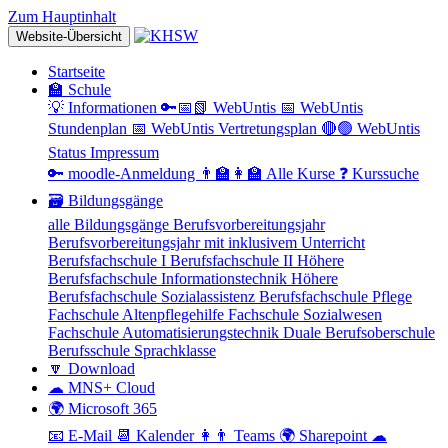
Zum Hauptinhalt
Website-Übersicht
Startseite
🏫 Schule
💡 Informationen
🔑📅📗 WebUntis
📅 WebUntis
Stundenplan
📅 WebUntis Vertretungsplan
🔴🟢 WebUntis
Status
Impressum
🔑 moodle-Anmeldung
👨‍🏫👩‍🏫 Alle Kurse
❓ Kurssuche
🗃 Bildungsgänge
alle Bildungsgänge
Berufsvorbereitungsjahr
Berufsvorbereitungsjahr mit inklusivem Unterricht
Berufsfachschule I
Berufsfachschule II
Höhere
Berufsfachschule Informationstechnik
Höhere
Berufsfachschule Sozialassistenz
Berufsfachschule Pflege
Fachschule Altenpflegehilfe
Fachschule Sozialwesen
Fachschule Automatisierungstechnik
Duale Berufsoberschule
Berufsschule
Sprachklasse
🔽 Download
☁ MNS+ Cloud
🌍 Microsoft 365
📧 E-Mail
📆 Kalender
👩👨 Teams
🌍 Sharepoint
☁