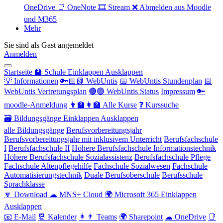
OneDrive
📑 OneNote
🎞 Stream
❌ Abmelden aus Moodle
und M365
Mehr
Sie sind als Gast angemeldet
Anmelden
Startseite
🏫 Schule
Einklappen
Ausklappen
💡 Informationen
🔑📅📗 WebUntis
📅 WebUntis Stundenplan
📅
WebUntis Vertretungsplan
🔴🟢 WebUntis Status
Impressum
🔑
moodle-Anmeldung
👨‍🏫👩‍🏫 Alle Kurse
❓ Kurssuche
🗃 Bildungsgänge
Einklappen
Ausklappen
alle Bildungsgänge
Berufsvorbereitungsjahr
Berufsvorbereitungsjahr mit inklusivem Unterricht
Berufsfachschule
I
Berufsfachschule II
Höhere Berufsfachschule Informationstechnik
Höhere Berufsfachschule Sozialassistenz
Berufsfachschule Pflege
Fachschule Altenpflegehilfe
Fachschule Sozialwesen
Fachschule
Automatisierungstechnik
Duale Berufsoberschule
Berufsschule
Sprachklasse
🔽 Download
☁ MNS+ Cloud
🌍 Microsoft 365
Einklappen
Ausklappen
📧 E-Mail
📆 Kalender
👩👨 Teams
🌍 Sharepoint
☁ OneDrive
📑