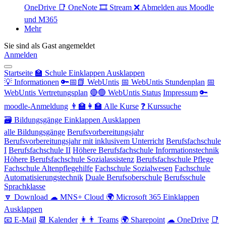
OneDrive
📑 OneNote
🎞 Stream
❌ Abmelden aus Moodle
und M365
Mehr
Sie sind als Gast angemeldet
Anmelden
Startseite
🏫 Schule
Einklappen
Ausklappen
💡 Informationen
🔑📅📗 WebUntis
📅 WebUntis Stundenplan
📅
WebUntis Vertretungsplan
🔴🟢 WebUntis Status
Impressum
🔑
moodle-Anmeldung
👨‍🏫👩‍🏫 Alle Kurse
❓ Kurssuche
🗃 Bildungsgänge
Einklappen
Ausklappen
alle Bildungsgänge
Berufsvorbereitungsjahr
Berufsvorbereitungsjahr mit inklusivem Unterricht
Berufsfachschule
I
Berufsfachschule II
Höhere Berufsfachschule Informationstechnik
Höhere Berufsfachschule Sozialassistenz
Berufsfachschule Pflege
Fachschule Altenpflegehilfe
Fachschule Sozialwesen
Fachschule
Automatisierungstechnik
Duale Berufsoberschule
Berufsschule
Sprachklasse
🔽 Download
☁ MNS+ Cloud
🌍 Microsoft 365
Einklappen
Ausklappen
📧 E-Mail
📆 Kalender
👩👨 Teams
🌍 Sharepoint
☁ OneDrive
📑