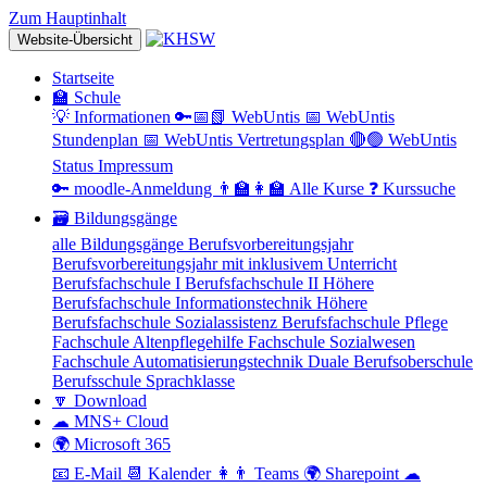
Zum Hauptinhalt
Website-Übersicht
Startseite
🏫 Schule
💡 Informationen
🔑📅📗 WebUntis
📅 WebUntis
Stundenplan
📅 WebUntis Vertretungsplan
🔴🟢 WebUntis
Status
Impressum
🔑 moodle-Anmeldung
👨‍🏫👩‍🏫 Alle Kurse
❓ Kurssuche
🗃 Bildungsgänge
alle Bildungsgänge
Berufsvorbereitungsjahr
Berufsvorbereitungsjahr mit inklusivem Unterricht
Berufsfachschule I
Berufsfachschule II
Höhere
Berufsfachschule Informationstechnik
Höhere
Berufsfachschule Sozialassistenz
Berufsfachschule Pflege
Fachschule Altenpflegehilfe
Fachschule Sozialwesen
Fachschule Automatisierungstechnik
Duale Berufsoberschule
Berufsschule
Sprachklasse
🔽 Download
☁ MNS+ Cloud
🌍 Microsoft 365
📧 E-Mail
📆 Kalender
👩👨 Teams
🌍 Sharepoint
☁