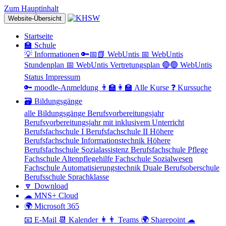
Zum Hauptinhalt
Website-Übersicht
Startseite
🏫 Schule
💡 Informationen
🔑📅📗 WebUntis
📅 WebUntis
Stundenplan
📅 WebUntis Vertretungsplan
🔴🟢 WebUntis
Status
Impressum
🔑 moodle-Anmeldung
👨‍🏫👩‍🏫 Alle Kurse
❓ Kurssuche
🗃 Bildungsgänge
alle Bildungsgänge
Berufsvorbereitungsjahr
Berufsvorbereitungsjahr mit inklusivem Unterricht
Berufsfachschule I
Berufsfachschule II
Höhere
Berufsfachschule Informationstechnik
Höhere
Berufsfachschule Sozialassistenz
Berufsfachschule Pflege
Fachschule Altenpflegehilfe
Fachschule Sozialwesen
Fachschule Automatisierungstechnik
Duale Berufsoberschule
Berufsschule
Sprachklasse
🔽 Download
☁ MNS+ Cloud
🌍 Microsoft 365
📧 E-Mail
📆 Kalender
👩👨 Teams
🌍 Sharepoint
☁