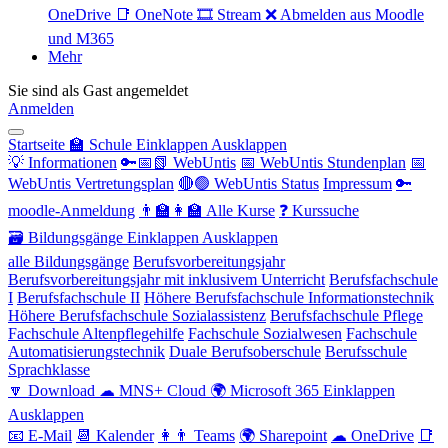
OneDrive
📑 OneNote
🎞 Stream
❌ Abmelden aus Moodle
und M365
Mehr
Sie sind als Gast angemeldet
Anmelden
Startseite
🏫 Schule
Einklappen
Ausklappen
💡 Informationen
🔑📅📗 WebUntis
📅 WebUntis Stundenplan
📅
WebUntis Vertretungsplan
🔴🟢 WebUntis Status
Impressum
🔑
moodle-Anmeldung
👨‍🏫👩‍🏫 Alle Kurse
❓ Kurssuche
🗃 Bildungsgänge
Einklappen
Ausklappen
alle Bildungsgänge
Berufsvorbereitungsjahr
Berufsvorbereitungsjahr mit inklusivem Unterricht
Berufsfachschule
I
Berufsfachschule II
Höhere Berufsfachschule Informationstechnik
Höhere Berufsfachschule Sozialassistenz
Berufsfachschule Pflege
Fachschule Altenpflegehilfe
Fachschule Sozialwesen
Fachschule
Automatisierungstechnik
Duale Berufsoberschule
Berufsschule
Sprachklasse
🔽 Download
☁ MNS+ Cloud
🌍 Microsoft 365
Einklappen
Ausklappen
📧 E-Mail
📆 Kalender
👩👨 Teams
🌍 Sharepoint
☁ OneDrive
📑